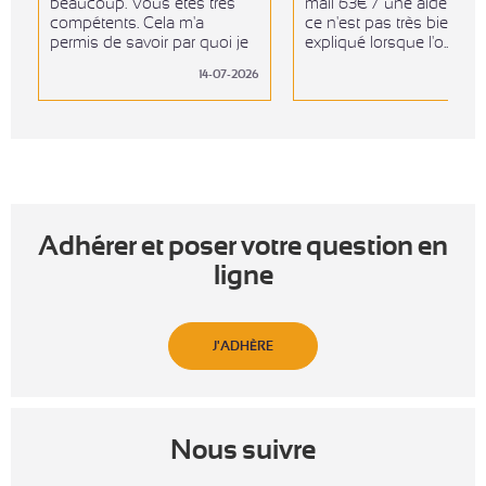
beaucoup. Vous êtes très
mail 63€ / une aide 250
compétents. Cela m'a
ce n'est pas très bien
permis de savoir par quoi je
expliqué lorsque l'o...
dev...
14-07-2026
11-06
Adhérer et poser votre question en
ligne
J'ADHÈRE
Nous suivre