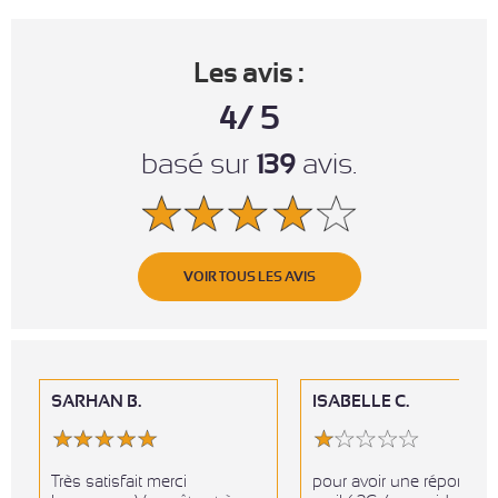
Les avis :
4
/
5
basé sur
139
avis.
VOIR TOUS LES AVIS
SARHAN B.
ISABELLE C.
Très satisfait merci
pour avoir une réponse 