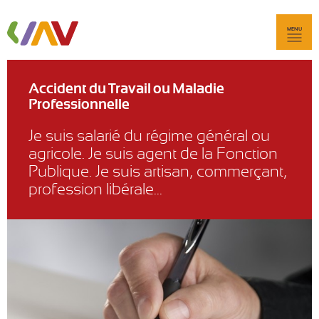
MENU
Accident du Travail ou Maladie
Professionnelle
Je suis salarié du régime général ou
agricole. Je suis agent de la Fonction
Publique. Je suis artisan, commerçant,
profession libérale...